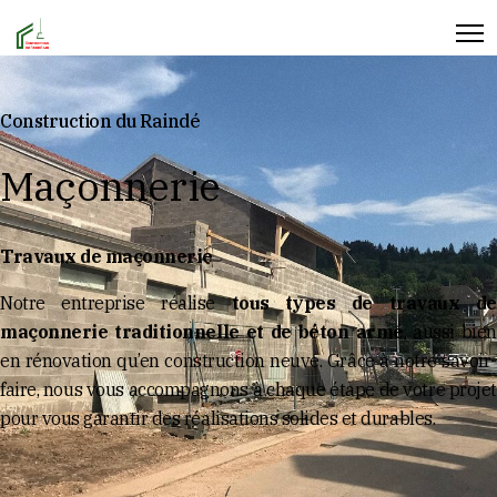
Construction du Raindé
Maçonnerie
Travaux de maçonnerie
Notre entreprise réalise
tous types de travaux d
maçonnerie traditionnelle et de béton armé
, aussi bien
en rénovation qu’en construction neuve. Grâce à notre savoir-
faire, nous vous accompagnons à chaque étape de votre projet
pour vous garantir des réalisations solides et durables.