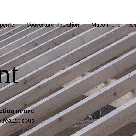
pente
Couverture - Isolation
Maçonnerie
cur
nt
ction neuve
e réalise tous