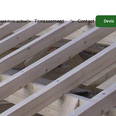
Terrassement
Contact
Devis
rent-item active">
">