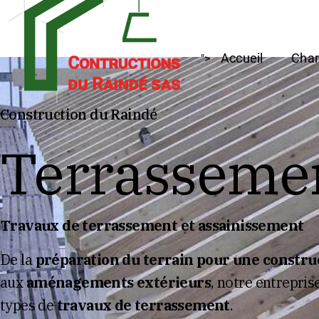
Accueil
Char
">
Construction du Raindé
Terrasseme
Travaux de terrassement et assainissement
De la
préparation du terrain pour une constru
aux
aménagements extérieurs
, notre entrepris
types de
travaux de terrassement
.