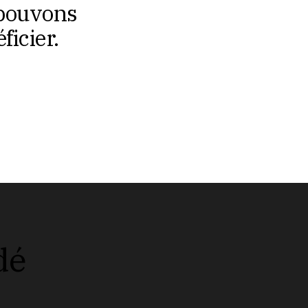
 pouvons
icier.
dé