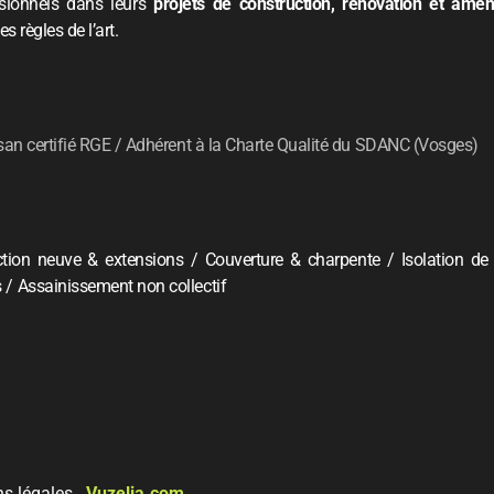
ssionnels dans leurs
projets de construction, rénovation et am
s règles de l’art.
an certifié RGE / Adhérent à la Charte Qualité du SDANC (Vosges)
tion neuve & extensions / Couverture & charpente / Isolation de t
/ Assainissement non collectif
s légales
-
Vuzelia.com