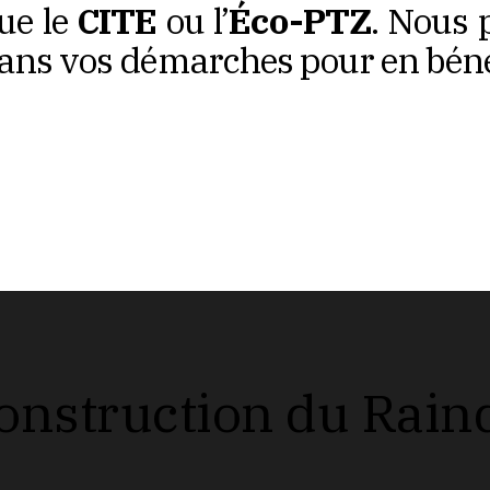
que le
CITE
ou l’
Éco-PTZ
. Nous
ns vos démarches pour en bénéf
onstruction du Rain